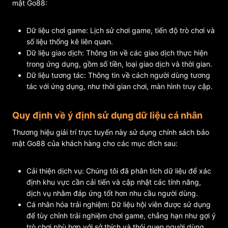
mật Go88:
Dữ liệu chơi game: Lịch sử chơi game, tiến độ trò chơi và
số liệu thống kê liên quan.
Dữ liệu giao dịch: Thông tin về các giao dịch thực hiện
trong ứng dụng, gồm số tiền, loại giao dịch và thời gian.
Dữ liệu tương tác: Thông tin về cách người dùng tương
tác với ứng dụng, như thời gian chơi, màn hình truy cập.
Quy định về ý định sử dụng dữ liệu cá nhân
Thương hiệu giải trí trực tuyến này sử dụng chính sách bảo
mật Go88 của khách hàng cho các mục đích sau:
Cải thiện dịch vụ: Chúng tôi đã phân tích dữ liệu để xác
định khu vực cần cải tiến và cập nhật các tính năng,
dịch vụ nhằm đáp ứng tốt hơn nhu cầu người dùng.
Cá nhân hóa trải nghiệm: Dữ liệu hội viên được sử dụng
để tùy chỉnh trải nghiệm chơi game, chẳng hạn như gợi ý
trò chơi phù hợp với sở thích và thói quen người dùng.