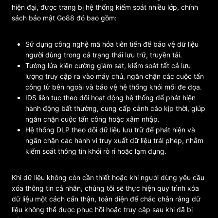
hiện đại, được trang bị hệ thống kiểm soát nhiều lớp, chính
sách bảo mật Go88 đó bao gồm:
Sử dụng công nghệ mã hóa tiên tiến để bảo vệ dữ liệu
người dùng trong cả trạng thái lưu trữ, truyền tải.
Tường lửa kiên cường giám sát, kiểm soát tất cả lưu
lượng truy cập ra vào máy chủ, ngăn chặn các cuộc tấn
công từ bên ngoài và bảo vệ hệ thống khỏi mối đe dọa.
IDS liên tục theo dõi hoạt động hệ thống để phát hiện
hành động bất thường, cung cấp cảnh cáo kịp thời, giúp
ngăn chặn cuộc tấn công hoặc xâm nhập.
Hệ thống DLP theo dõi dữ liệu lưu trữ để phát hiện và
ngăn chặn các hành vi truy xuất dữ liệu trái phép, nhằm
kiểm soát thông tin khỏi rò rỉ hoặc lạm dụng.
Khi dữ liệu không còn cần thiết hoặc khi người dùng yêu cầu
xóa thông tin cá nhân, chúng tôi sẽ thực hiện quy trình xóa
dữ liệu một cách cẩn thận, toàn diện để chắc chắn rằng dữ
liệu không thể được phục hồi hoặc truy cập sau khi đã bị