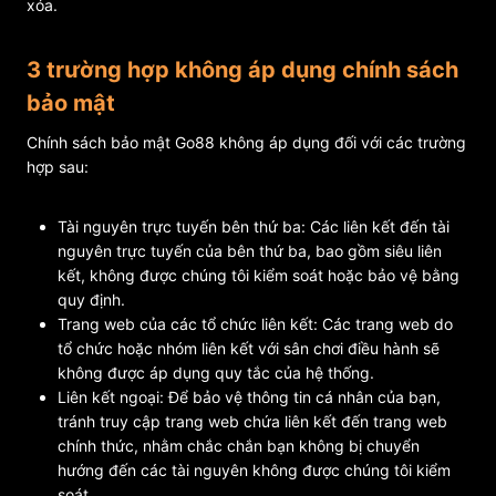
xóa.
3 trường hợp không áp dụng chính sách
bảo mật
Chính sách bảo mật Go88 không áp dụng đối với các trường
hợp sau:
Tài nguyên trực tuyến bên thứ ba: Các liên kết đến tài
nguyên trực tuyến của bên thứ ba, bao gồm siêu liên
kết, không được chúng tôi kiểm soát hoặc bảo vệ bằng
quy định.
Trang web của các tổ chức liên kết: Các trang web do
tổ chức hoặc nhóm liên kết với sân chơi điều hành sẽ
không được áp dụng quy tắc của hệ thống.
Liên kết ngoại: Để bảo vệ thông tin cá nhân của bạn,
tránh truy cập trang web chứa liên kết đến trang web
chính thức, nhằm chắc chắn bạn không bị chuyển
hướng đến các tài nguyên không được chúng tôi kiểm
soát.