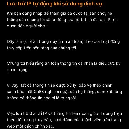
Lưu trữ IP tự động khi sử dụng dịch vụ
Khi bạn đăng nhập để tham gia cá cược tại sân chơi, hệ
thống của chúng tôi sẽ tự động lưu trữ tất cả địa chỉ IP liên
quan đến người chơi.
Đây là một phần trong quy trình an toàn, theo dõi hoạt động
truy cập trên nền tảng của chúng tôi.
Chúng tôi hiểu rằng an toàn thông tin cá nhân là điều cực kỳ
quan trọng.
Vì vậy, tất cả thông tin sẽ được xử lý, bảo vệ theo chính
sách bảo mật Go88 nghiêm ngặt của hệ thống, cam kết rằng
không có thông tin nào bị lộ ra ngoài.
Việc lưu trữ địa chỉ IP và thông tin liên quan giúp thương hiệu
theo dõi lượng truy cập, hoạt động của thành viên trên trang
web một cách chính xác.