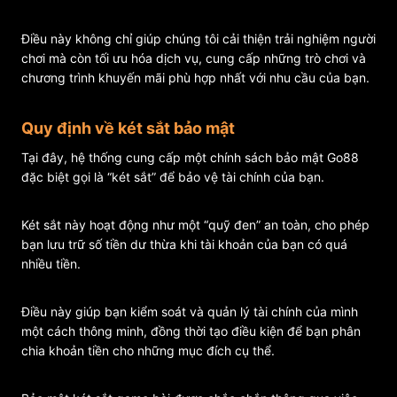
Điều này không chỉ giúp chúng tôi cải thiện trải nghiệm người
chơi mà còn tối ưu hóa dịch vụ, cung cấp những trò chơi và
chương trình khuyến mãi phù hợp nhất với nhu cầu của bạn.
Quy định về két sắt bảo mật
Tại đây, hệ thống cung cấp một chính sách bảo mật Go88
đặc biệt gọi là “két sắt” để bảo vệ tài chính của bạn.
Két sắt này hoạt động như một “quỹ đen” an toàn, cho phép
bạn lưu trữ số tiền dư thừa khi tài khoản của bạn có quá
nhiều tiền.
Điều này giúp bạn kiểm soát và quản lý tài chính của mình
một cách thông minh, đồng thời tạo điều kiện để bạn phân
chia khoản tiền cho những mục đích cụ thể.