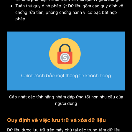
Tuân thủ quy định pháp lý: Dữ liệu gồm các quy định về
chống rửa tiền, phòng chống hành vi cờ bạc bất hợp
pháp.
Cập nhật các tính năng nhằm đáp ứng tốt hơn nhu cầu của
người dùng
Quy định về việc lưu trữ và xóa dữ liệu
Dữ liệu được lưu trữ trên máy chủ tại các trung tâm dữ liệu