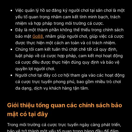
Việc quản lý hồ sơ đăng ký người chơi tại sân chơi là một
yếu tố quan trọng nhằm cam kết tính minh bạch, trách
nhiệm và hợp pháp trong môi trường cá cược.
Đây là một thành phần không thể thiếu trong chính sách
bảo mật
Go88
, nhằm giúp người chơi, giúp việc cá cược
được thực hiện một cách an toàn và có trách nhiệm.
Chúng tôi cam kết tuân thủ chặt chẽ tất cả quy định,
luật pháp về cá cược hợp pháp, cam kết mọi hoạt động
cá cược đều được thực hiện đúng quy định và bảo vệ
quyền lợi người chơi.
Người chơi tại đây có cơ hội tham gia vào các hoạt động
cá cược trực tuyến phong phú, bao gồm nhiều trò chơi
đa dạng, dịch vụ khách hàng tận tâm.
Giới thiệu tổng quan các chính sách bảo
mật có tại đây
Trong môi trường cá cược trực tuyến ngày càng phát triển,
bảo vệ trở thành một yếu tố quan trọng hàng đầu để đảm