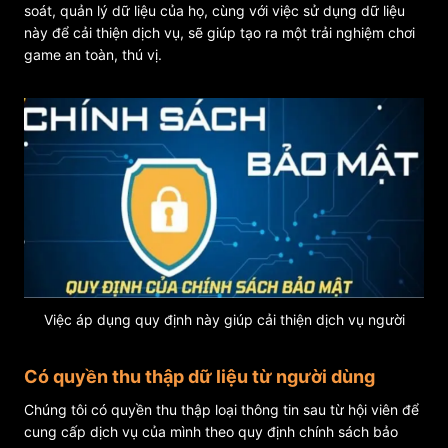
soát, quản lý dữ liệu của họ, cùng với việc sử dụng dữ liệu
này để cải thiện dịch vụ, sẽ giúp tạo ra một trải nghiệm chơi
game an toàn, thú vị.
Việc áp dụng quy định này giúp cải thiện dịch vụ người
Có quyền thu thập dữ liệu từ người dùng
Chúng tôi có quyền thu thập loại thông tin sau từ hội viên để
cung cấp dịch vụ của mình theo quy định chính sách bảo